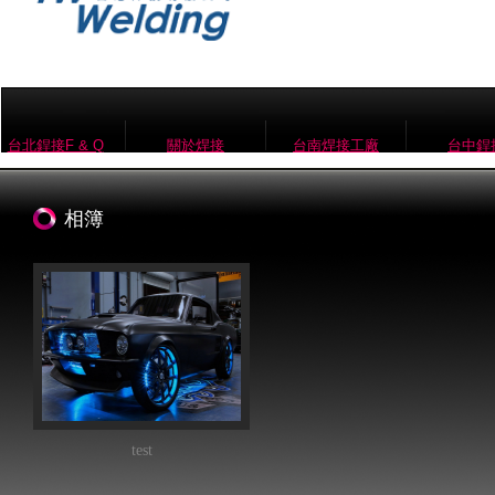
台北銲接F & Q
關於焊接
台南焊接工廠
台中銲
相簿
test